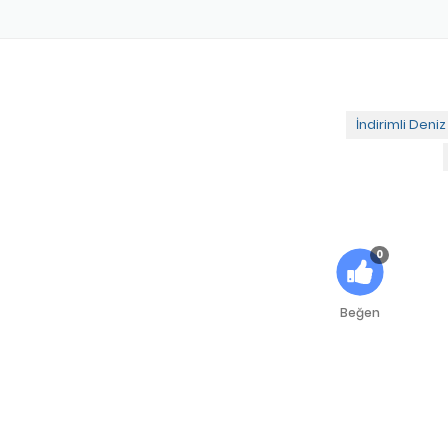
İndirimli Deni
0
Beğen