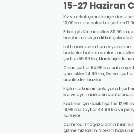
15-27 Haziran C
Kız ve erkek çocuklar için deniz şortl
19,99 lira, desenli erkek şortları 1
Erkek gözlük modelleri 39,99 lira, er
beraber oldukça dikkat çekici ürünl
Loft markasının hem V yaka hem de b
bedenler halinde satılan modelleri
şortları 59,99 lira, klasik tişörtler 
Chino şortlar 54,99 lira, safari şor
gömlekler 24,99 lira, Denim şortlar 59
ürünlerden bazıları.
Kiğılı markasının polo yaka tişörtleri
lira ve aynı markanın pantolonu ise 6
Kadınlar için klasik tişörtler 12,99 l
19,99 lira, taytlar 44,99 lira ve penye
sunuyor.
Carrefour mağazalarının belirli kı
çizmemiz lazım. Nitekim bazı ürünler 