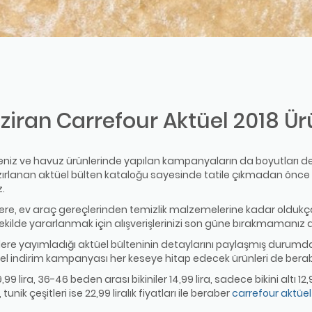
ziran Carrefour Aktüel 2018 Ür
 deniz ve havuz ürünlerinde yapılan kampanyaların da boyutları de
azırlanan aktüel bülten kataloğu sayesinde tatile çıkmadan önc
z.
tlere, ev araç gereçlerinden temizlik malzemelerine kadar oldukç
ekilde yararlanmak için alışverişlerinizi son güne bırakmamanız 
lere yayımladığı aktüel bülteninin detaylarını paylaşmış durumda. 
el indirim kampanyası her keseye hitap edecek ürünleri de berab
lira, 36-46 beden arası bikiniler 14,99 lira, sadece bikini altı 12,99 
unik çeşitleri ise 22,99 liralık fiyatları ile beraber
carrefour aktüel