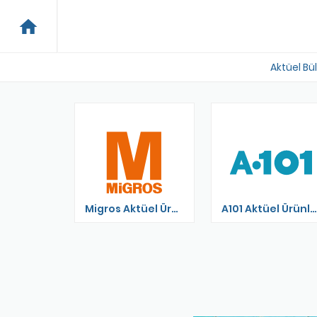
home
Aktüel Bü
ktüel
Migros Aktüel Ürünler Kataloğu
A101 Aktüel Ürünler