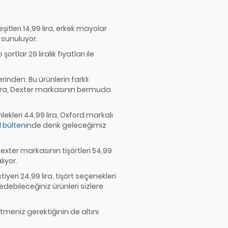
eşitleri 14,99 lira, erkek mayolar
a sunuluyor.
rtlar 29 liralık fiyatları ile
rinden. Bu ürünlerin farklı
 lira, Dexter markasının bermuda
mlekleri 44,99 lira, Oxford markalı
 bülteni
nde denk geleceğimiz
, Dexter markasının tişörtleri 54,99
lıyor.
tiyeri 24,99 lira, tişört seçenekleri
ih edebileceğiniz ürünleri sizlere
tmeniz gerektiğinin de altını