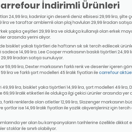
arrefour İndirimli Ürünleri
arı 24,99 lira, kadınlar için desenli deniz elbisesi 29,99 lira, şilte ç
7,99 lira ve taraftar amblemli olan plaj havluları 29,99 liradan satış
kek şapka çeşitleri 29,99 lira ve oldukça kullanışlı olan erkek mayo şo
er arasında yerini alıyor.
isiklet yakalı tişörtleri de haftanın sık sık tercih edilecek ürünle
 sadece 14,99 lira. Lee Cooper markasının baskılı tişörtleri 24,99
ise 29,99 liradan satışa sunuluyor.
tlar 59,99 lira, Dexter markasının farklı renk ve desenler içeren gö
 lira ve farklı şort modelleri 45 liralık fiyatları ile
carrefour aktüel
 49,99 lira, bisiklet yaka tişörtleri 14,99 lira, şort modelleri 49 lira
9,99 liralık etiketleri ile oldukça ilgi çekici ürünler arasında yer a
ira, farklı renklerde olan atletler 12,99 lira, Slazenger markasının büs
 şortlar ise 14,99 liralık fiyatları ile yazlık alışverişleriniz için terc
sımlarında yer alan bu kampanyaların tarihlerine özellikle dikkat e
stoklar ile sınırlı olabiliyor.