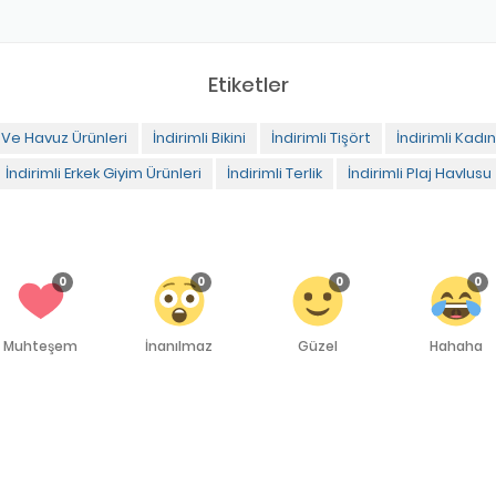
Etiketler
z Ve Havuz Ürünleri
İndirimli Bikini
İndirimli Tişört
İndirimli Kadı
İndirimli Erkek Giyim Ürünleri
İndirimli Terlik
İndirimli Plaj Havlusu
0
0
0
0
Muhteşem
İnanılmaz
Güzel
Hahaha