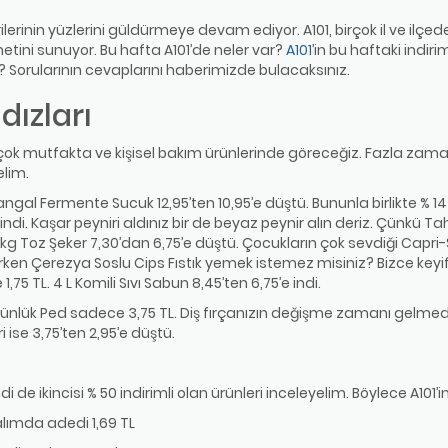
erilerinin yüzlerini güldürmeye devam ediyor. A101, birçok il ve ilç
zmetini sunuyor. Bu hafta A101’de neler var?
A101
’in bu haftaki indiri
Sorularının cevaplarını haberimizde bulacaksınız.
dızları
aha çok mutfakta ve kişisel bakım ürünlerinde göreceğiz. Fazla z
elim.
Kangal Fermente Sucuk 12,95’ten 10,95’e düştü. Bununla birlikte % 
indi. Kaşar peyniri aldınız bir de beyaz peynir alın deriz. Çünkü T
ek 2 kg Toz Şeker 7,30’dan 6,75’e düştü. Çocukların çok sevdiği Cap
erken Çerezya Soslu Cips Fıstık yemek istemez misiniz? Bizce keyifl
5 TL. 4 L Komili Sıvı Sabun 8,45’ten 6,75’e indi.
 Günlük Ped sadece 3,75 TL. Diş fırçanızın değişme zamanı gelmedi 
i ise 3,75’ten 2,95’e düştü.
imdi de ikincisi % 50 indirimli olan ürünleri inceleyelim. Böylece A101’
alımda adedi 1,69 TL