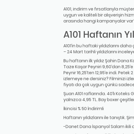
A101, indirim ve fırsatlarıyla müşt
uygun ve kaliteli bir alışverişin hi
arasında hangi kampanyalar var? 
A101 Haftanın Yıl
A101’in bu haftaki yıldızlarını d
– 24 Mart tarihli yıldızlarını inceley
Bu haftanın ilk yıldız Şahin Dana 
Taze Kaşar Peyniri 9,60’dan 8,25’e 
Peynir 16,25’ten 12,95’e indi. Pet
izlemeye ne dersiniz? Filminizi izl
fiyatı da çok uygun çünkü sadece 1,7
Şuan A101 raflarında. 40’lı Koteks
yalnızca 4,95 TL. Bay boxer çeşitler
İkincisi % 50 İndirimli
Haftanın yıldızlarını ile tanıştık. Ş
-Danet Dana İspanyol Salam ikili 