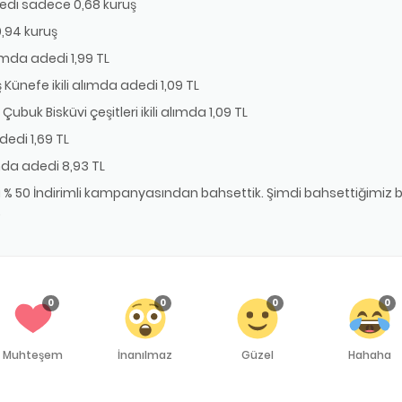
dedi sadece 0,68 kuruş
0,94 kuruş
ımda adedi 1,99 TL
ünefe ikili alımda adedi 1,09 TL
Çubuk Bisküvi çeşitleri ikili alımda 1,09 TL
adedi 1,69 TL
ımda adedi 8,93 TL
cisi % 50 İndirimli kampanyasından bahsettik. Şimdi bahsettiğimiz
.
0
0
0
0
Muhteşem
İnanılmaz
Güzel
Hahaha