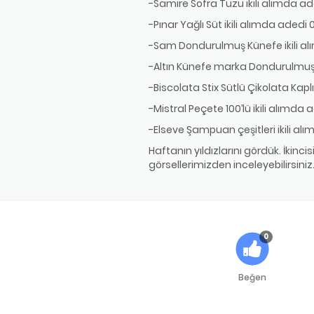
-Samire Sofra Tuzu ikili alımda a
-Pınar Yağlı Süt ikili alımda adedi 
-Sam Dondurulmuş Künefe ikili al
-Altın Künefe marka Dondurulmuş K
-Biscolata Stix Sütlü Çikolata Kaplı 
-Mistral Peçete 100’lü ikili alımda 
-Elseve Şampuan çeşitleri ikili al
Haftanın yıldızlarını gördük. İkin
görsellerimizden inceleyebilirsiniz
0
Beğen