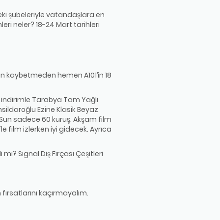
edeki şubeleriyle vatandaşlara en
mleri neler? 18-24 Mart tarihleri
aman kaybetmeden hemen A101’in 18
14 indirimle Tarabya Tam Yağlı
ahsildaroğlu Ezine Klasik Beyaz
ri-Sun sadece 60 kuruş. Akşam film
e film izlerken iyi gidecek. Ayrıca
mi? Signal Diş Fırçası Çeşitleri
in fırsatlarını kaçırmayalım.