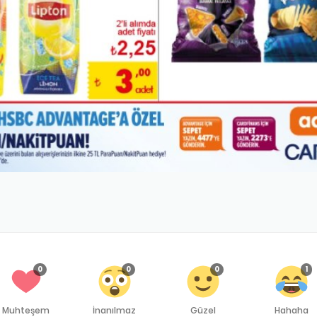
0
0
0
1
Muhteşem
İnanılmaz
Güzel
Hahaha