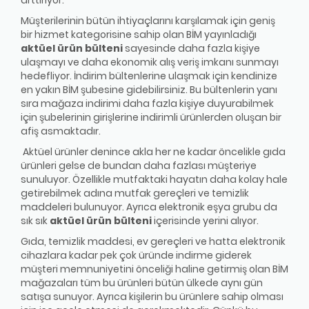
arttırıyor.
Müşterilerinin bütün ihtiyaçlarını karşılamak için geniş
bir hizmet kategorisine sahip olan BİM yayınladığı
aktüel ürün bülteni
sayesinde daha fazla kişiye
ulaşmayı ve daha ekonomik alış veriş imkanı sunmayı
hedefliyor. İndirim bültenlerine ulaşmak için kendinize
en yakın BİM şubesine gidebilirsiniz. Bu bültenlerin yanı
sıra mağaza indirimi daha fazla kişiye duyurabilmek
için şubelerinin girişlerine indirimli ürünlerden oluşan bir
afiş asmaktadır.
Aktüel ürünler denince akla her ne kadar öncelikle gıda
ürünleri gelse de bundan daha fazlası müşteriye
sunuluyor. Özellikle mutfaktaki hayatın daha kolay hale
getirebilmek adına mutfak gereçleri ve temizlik
maddeleri bulunuyor. Ayrıca elektronik eşya grubu da
sık sık
aktüel ürün bülteni
içerisinde yerini alıyor.
Gıda, temizlik maddesi, ev gereçleri ve hatta elektronik
cihazlara kadar pek çok üründe indirme giderek
müşteri memnuniyetini önceliği haline getirmiş olan BİM
mağazaları tüm bu ürünleri bütün ülkede aynı gün
satışa sunuyor. Ayrıca kişilerin bu ürünlere sahip olması