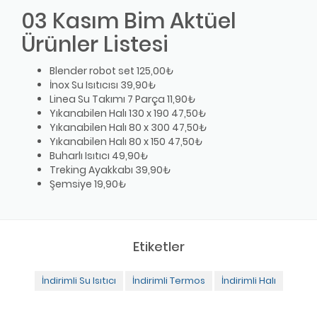
03 Kasım Bim Aktüel
Ürünler Listesi
Blender robot set 125,00₺
İnox Su Isıtıcısı 39,90₺
Linea Su Takımı 7 Parça 11,90₺
Yıkanabilen Halı 130 x 190 47,50₺
Yıkanabilen Halı 80 x 300 47,50₺
Yıkanabilen Halı 80 x 150 47,50₺
Buharlı Isıtıcı 49,90₺
Treking Ayakkabı 39,90₺
Şemsiye 19,90₺
Etiketler
İndirimli Su Isıtıcı
İndirimli Termos
İndirimli Halı