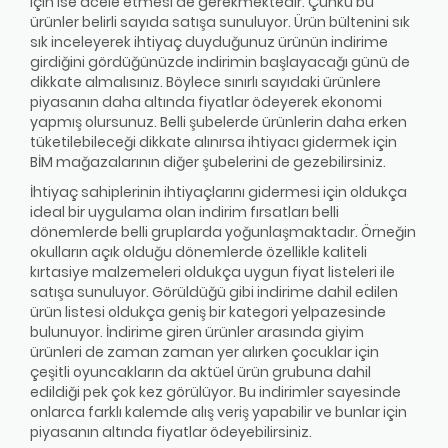
için ise acele etmesi de gerekmektedir. Çünkü bu
ürünler belirli sayıda satışa sunuluyor. Ürün bültenini sık
sık inceleyerek ihtiyaç duyduğunuz ürünün indirime
girdiğini gördüğünüzde indirimin başlayacağı günü de
dikkate almalısınız. Böylece sınırlı sayıdaki ürünlere
piyasanın daha altında fiyatlar ödeyerek ekonomi
yapmış olursunuz. Belli şubelerde ürünlerin daha erken
tüketilebileceği dikkate alınırsa ihtiyacı gidermek için
BİM mağazalarının diğer şubelerini de gezebilirsiniz.
İhtiyaç sahiplerinin ihtiyaçlarını gidermesi için oldukça
ideal bir uygulama olan indirim fırsatları belli
dönemlerde belli gruplarda yoğunlaşmaktadır. Örneğin
okulların açık olduğu dönemlerde özellikle kaliteli
kırtasiye malzemeleri oldukça uygun fiyat listeleri ile
satışa sunuluyor. Görüldüğü gibi indirime dahil edilen
ürün listesi oldukça geniş bir kategori yelpazesinde
bulunuyor. İndirime giren ürünler arasında giyim
ürünleri de zaman zaman yer alırken çocuklar için
çeşitli oyuncakların da aktüel ürün grubuna dahil
edildiği pek çok kez görülüyor. Bu indirimler sayesinde
onlarca farklı kalemde alış veriş yapabilir ve bunlar için
piyasanın altında fiyatlar ödeyebilirsiniz.