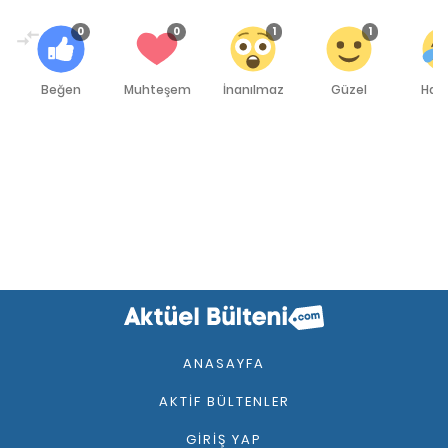
0
0
1
1
Beğen
Muhteşem
İnanılmaz
Güzel
Hah
ANASAYFA
AKTIF BÜLTENLER
GIRIŞ YAP