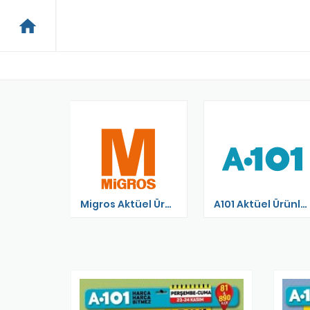
home
ktüel
Migros Aktüel Ürünler Kataloğu
A101 Aktüel Ürünler