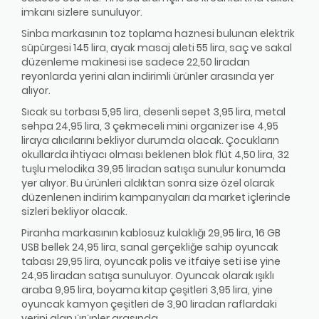
imkanı sizlere sunuluyor.
Sinba markasının toz toplama haznesi bulunan elektrik
süpürgesi 145 lira, ayak masaj aleti 55 lira, saç ve sakal
düzenleme makinesi ise sadece 22,50 liradan
reyonlarda yerini alan indirimli ürünler arasında yer
alıyor.
Sıcak su torbası 5,95 lira, desenli sepet 3,95 lira, metal
sehpa 24,95 lira, 3 çekmeceli mini organizer ise 4,95
liraya alıcılarını bekliyor durumda olacak. Çocukların
okullarda ihtiyacı olması beklenen blok flüt 4,50 lira, 32
tuşlu melodika 39,95 liradan satışa sunulur konumda
yer alıyor. Bu ürünleri aldıktan sonra size özel olarak
düzenlenen indirim kampanyaları da market içlerinde
sizleri bekliyor olacak.
Piranha markasının kablosuz kulaklığı 29,95 lira, 16 GB
USB bellek 24,95 lira, sanal gerçekliğe sahip oyuncak
tabası 29,95 lira, oyuncak polis ve itfaiye seti ise yine
24,95 liradan satışa sunuluyor. Oyuncak olarak ışıklı
araba 9,95 lira, boyama kitap çeşitleri 3,95 lira, yine
oyuncak kamyon çeşitleri de 3,90 liradan raflardaki
yerini alan ürünler arasında.