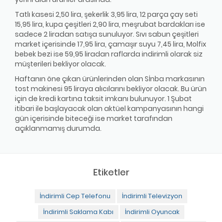
Tatlı kasesi 2,50 lira, şekerlik 3,95 lira, 12 parça çay seti
15,95 lira, kupa çeşitleri 2,90 lira, meşrubat bardakları ise
sadece 2 liradan satışa sunuluyor. Sıvı sabun çeşitleri
market içerisinde 17,95 lira, çamaşır suyu 7,45 lira, Molfix
bebek bezi ise 59,95 liradan raflarda indirimli olarak siz
müşterileri bekliyor olacak.
Haftanın öne çıkan ürünlerinden olan Sİnba markasının
tost makinesi 95 liraya alıcılarını bekliyor olacak. Bu ürün
için de kredi kartına taksit imkanı bulunuyor. 1 Şubat
itibari ile başlayacak olan aktüel kampanyasının hangi
gün içerisinde biteceği ise market tarafından
açıklanmamış durumda.
Etiketler
İndirimli Cep Telefonu
İndirimli Televizyon
İndirimli Saklama Kabı
İndirimli Oyuncak