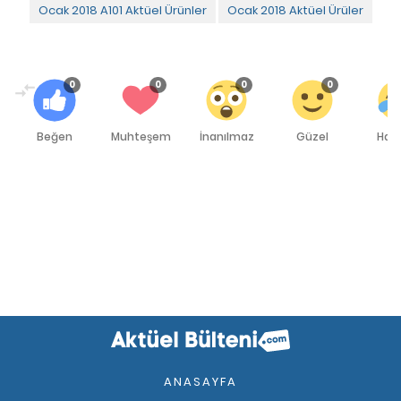
Ocak 2018 A101 Aktüel Ürünler
Ocak 2018 Aktüel Ürüler
0
0
0
0
Beğen
Muhteşem
İnanılmaz
Güzel
Hah
ANASAYFA