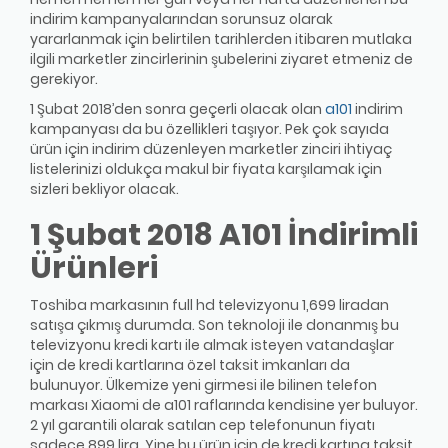
indirim kampanyalarından sorunsuz olarak
yararlanmak için belirtilen tarihlerden itibaren mutlaka
ilgili marketler zincirlerinin şubelerini ziyaret etmeniz de
gerekiyor.
1 Şubat 2018’den sonra geçerli olacak olan
a101
indirim
kampanyası da bu özellikleri taşıyor. Pek çok sayıda
ürün için indirim düzenleyen marketler zinciri ihtiyaç
listelerinizi oldukça makul bir fiyata karşılamak için
sizleri bekliyor olacak.
1 Şubat 2018 A101 İndirimli
Ürünleri
Toshiba markasının full hd televizyonu 1,699 liradan
satışa çıkmış durumda. Son teknoloji ile donanmış bu
televizyonu kredi kartı ile almak isteyen vatandaşlar
için de kredi kartlarına özel taksit imkanları da
bulunuyor. Ülkemize yeni girmesi ile bilinen telefon
markası Xiaomi de a101 raflarında kendisine yer buluyor.
2 yıl garantili olarak satılan cep telefonunun fiyatı
sadece 899 lira. Yine bu ürün için de kredi kartına taksit