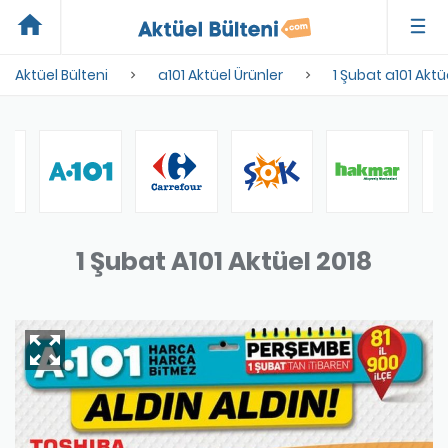
home
Aktüel Bülteni
a101 Aktüel Ürünler
1 Şubat a101 Aktü
1 Şubat A101 Aktüel 2018