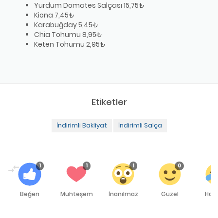
Yurdum Domates Salçası 15,75₺
Kiona 7,45₺
Karabuğday 5,45₺
Chia Tohumu 8,95₺
Keten Tohumu 2,95₺
Etiketler
İndirimli Bakliyat
İndirimli Salça
1
1
1
0
Beğen
Muhteşem
İnanılmaz
Güzel
Hah