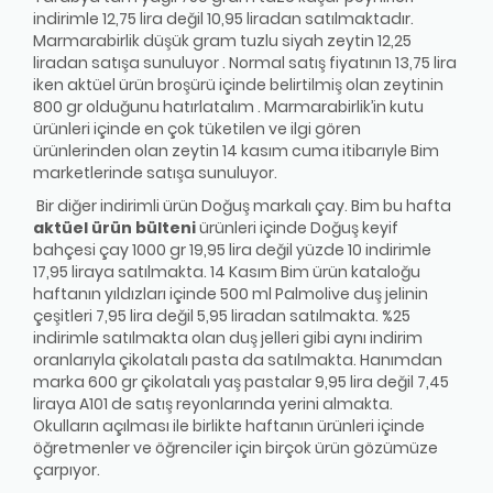
indirimle 12,75 lira değil 10,95 liradan satılmaktadır.
Marmarabirlik düşük gram tuzlu siyah zeytin 12,25
liradan satışa sunuluyor . Normal satış fiyatının 13,75 lira
iken aktüel ürün broşürü içinde belirtilmiş olan zeytinin
800 gr olduğunu hatırlatalım . Marmarabirlik’in kutu
ürünleri içinde en çok tüketilen ve ilgi gören
ürünlerinden olan zeytin 14 kasım cuma itibarıyle Bim
marketlerinde satışa sunuluyor.
Bir diğer indirimli ürün Doğuş markalı çay. Bim bu hafta
aktüel ürün bülteni
ürünleri içinde Doğuş keyif
bahçesi çay 1000 gr 19,95 lira değil yüzde 10 indirimle
17,95 liraya satılmakta. 14 Kasım Bim ürün kataloğu
haftanın yıldızları içinde 500 ml Palmolive duş jelinin
çeşitleri 7,95 lira değil 5,95 liradan satılmakta. %25
indirimle satılmakta olan duş jelleri gibi aynı indirim
oranlarıyla çikolatalı pasta da satılmakta. Hanımdan
marka 600 gr çikolatalı yaş pastalar 9,95 lira değil 7,45
liraya A101 de satış reyonlarında yerini almakta.
Okulların açılması ile birlikte haftanın ürünleri içinde
öğretmenler ve öğrenciler için birçok ürün gözümüze
çarpıyor.