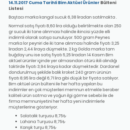
14.11.2017 Cuma Tarihli Bim Aktüel Ürünler
Bülteni
Listesi
Baştacı marka kangal sucuk 6,38 liradan satılmakta .
Normal satış fiyatı 8,60 lira olduğu belirtilmekte olan 250
gr sucuk iki tane alınması halinde ikincisi yüzde elli
indirimli olarak satışa sunuluyor. 500 gram Peynes
marka lor peyniri de iki tane alınması halinde fiyatı 3,25
liradan 2,44 liraya düşmekte. 2 kg Golda marka tam
buğday unu ise satış fiyatı 5,25 liradan 14 Kasım Bim
aktüel ürünler içinde yer almasından ötürü ikili alındığı
taktirde fiyatı 3,94 liraya kadar düşmektedir. Dardanel
dondurulmuş şekilde balık kroket 240 gram ürünün
fiyatı 8,95 lira değil 6,71 lira gibi düşük bir fiyata satılıyor.
Bim aktüel ürün bülteni ile her hafta yapılan bu
indirimler en çok müşterileri memnun etmekle beraber
kaliteli ürün satma ve yoğun ilgi görme sebebi ile de
firma memnuniyetini her hafta yeni indirimlerle
müşterilerine gösteriyor.
Salatalık turşusu 8,75₺
Lahana Turşusu 8,75₺
Karışık turşu 8,75₺