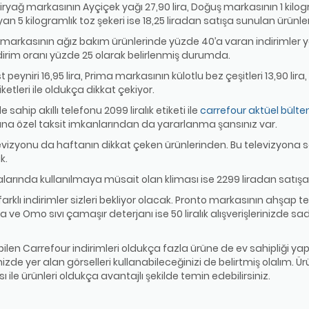
Biryağ markasının Ayçiçek yağı 27,90 lira, Doğuş markasının 1 kilogra
n 5 kilogramlık toz şekeri ise 18,25 liradan satışa sunulan ürünler
arkasının ağız bakım ürünlerinde yüzde 40’a varan indirimler ya
ndirim oranı yüzde 25 olarak belirlenmiş durumda.
t peyniri 16,95 lira, Prima markasının külotlu bez çeşitleri 13,90 l
iketleri ile oldukça dikkat çekiyor.
ahip akıllı telefonu 2099 liralık etiketi ile
carrefour aktüel bülte
ına özel taksit imkanlarından da yararlanma şansınız var.
izyonu da haftanın dikkat çeken ürünlerinden. Bu televizyona s
k.
alarında kullanılmaya müsait olan kliması ise 2299 liradan sat
 farklı indirimler sizleri bekliyor olacak. Pronto markasının ahşap te
 ve Omo sıvı çamaşır deterjanı ise 50 liralık alışverişlerinizde sadece
bilen Carrefour indirimleri oldukça fazla ürüne de ev sahipliği yapı
izde yer alan görselleri kullanabileceğinizi de belirtmiş olalım. Ü
 ile ürünleri oldukça avantajlı şekilde temin edebilirsiniz.