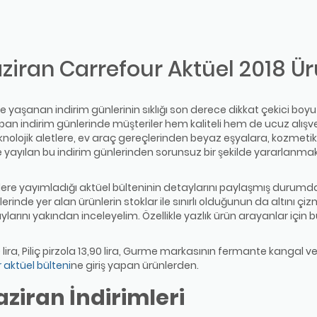
ziran Carrefour Aktüel 2018 Ür
nde yaşanan indirim günlerinin sıklığı son derece dikkat çekici b
apan indirim günlerinde müşteriler hem kaliteli hem de ucuz alışv
eknolojik aletlere, ev araç gereçlerinden beyaz eşyalara, kozmet
yayılan bu indirim günlerinden sorunsuz bir şekilde yararlanmak i
lere yayımladığı aktüel bülteninin detaylarını paylaşmış durumda
erinde yer alan ürünlerin stoklar ile sınırlı olduğunun da altını çi
ylarını yakından inceleyelim. Özellikle yazlık ürün arayanlar için 
0 lira, Piliç pirzola 13,90 lira, Gurme markasının fermante kangal
 aktüel bülteni
ne giriş yapan ürünlerden.
ziran İndirimleri