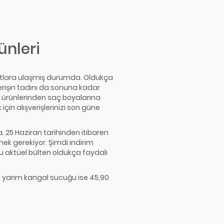
ünleri
oyutlara ulaşmış durumda. Oldukça
erişin tadını da sonuna kadar
ik ürünlerinden saç boyalarına
çin alışverişlerinizi son güne
. 25 Haziran tarihinden itibaren
zmek gerekiyor. Şimdi indirim
bu aktüel bülten oldukça faydalı
 ve yarım kangal sucuğu ise 45,90