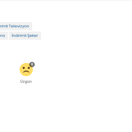
irimli Televizyon
ima
İndirimli Şeker
0
Üzgün