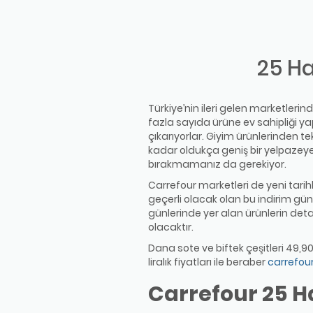
25 Ha
Türkiye’nin ileri gelen marketleri
fazla sayıda ürüne ev sahipliği y
çıkarıyorlar. Giyim ürünlerinden t
kadar oldukça geniş bir yelpazeye 
bırakmamanız da gerekiyor.
Carrefour marketleri de yeni tarih
geçerli olacak olan bu indirim günl
günlerinde yer alan ürünlerin deta
olacaktır.
Dana sote ve biftek çeşitleri 49,9
liralık fiyatları ile beraber
carrefour
Carrefour 25 Ha