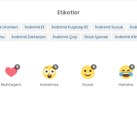
Etiketler
k Ürünleri
İndirimli Et
İndirimli Kuşbaşı Et
İndirimli Sucuk
İnd
onu
İndirimli Deterjan
İndirimli Çay
Gazlı İçecek
İndirimli Kl
0
0
0
0
Muhteşem
İnanılmaz
Güzel
Hahaha