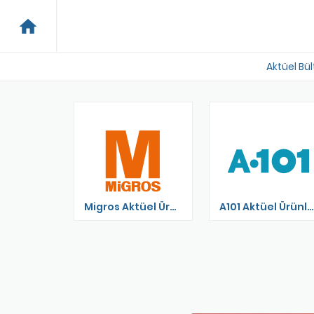
home
Aktüel Bül
ktüel
Migros Aktüel Ürünler Kataloğu
A101 Aktüel Ürünler