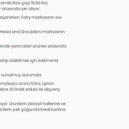
mlık Rize çayı 19,90 lira,
 arasında yer alıyor.
şanırken, Fairy markasının sıvı
ira, Head and Shoulders markasının
ni
nde yerini alan ürünler arasında.
ahip olabilmek için ödemeniz
ışa sunulmuş durumda.
mizleyici ürünü 5 lira, Lipton
 20 liralık etiketi ile alışveriş
yor. Ürünlerin detaylı hallerine ve
rünlerin pek çoğunda kredi kartına