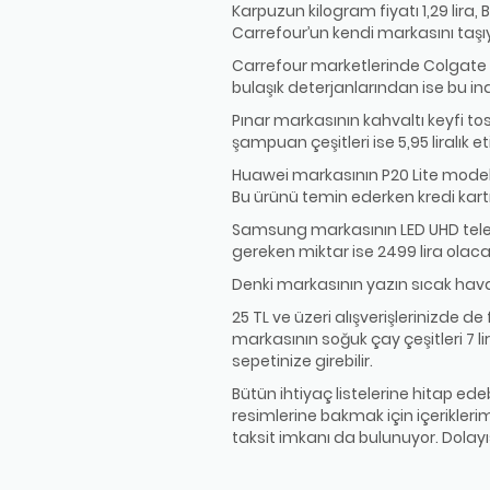
Karpuzun kilogram fiyatı 1,29 lira, 
Carrefour’un kendi markasını taşıya
Carrefour marketlerinde Colgate m
bulaşık deterjanlarından ise bu i
Pınar markasının kahvaltı keyfi tos
şampuan çeşitleri ise 5,95 liralık et
Huawei markasının P20 Lite modele s
Bu ürünü temin ederken kredi kart
Samsung markasının LED UHD telev
gereken miktar ise 2499 lira olaca
Denki markasının yazın sıcak hav
25 TL ve üzeri alışverişlerinizde de
markasının soğuk çay çeşitleri 7 lira
sepetinize girebilir.
Bütün ihtiyaç listelerine hitap ede
resimlerine bakmak için içeriklerim
taksit imkanı da bulunuyor. Dolayısı