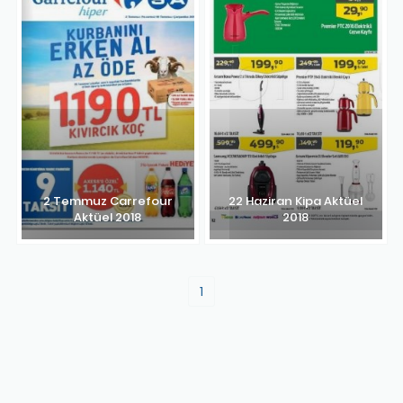
2 Temmuz Carrefour
22 Haziran Kipa Aktüel
Aktüel 2018
2018
1
H
ev
v