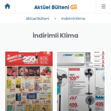
home
Aktüel Bülteni
Indirimli Klima
İndirimli Klima