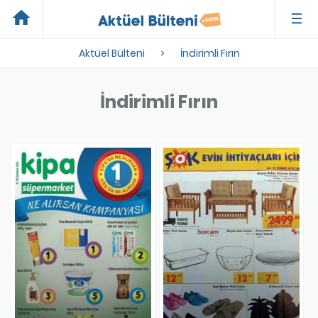
home
Aktüel Bülteni
İndirimli Fırın
İndirimli Fırın