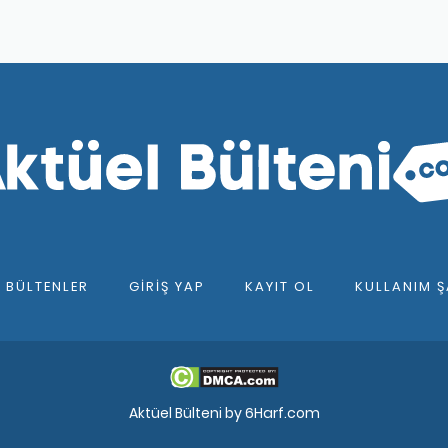
diyseniz ve indirimli ürünlerden istisnasız olarak yararlanmak gib
 gerektiğinin de altını çizelim.
üne ev sahipliği yaptığını biliyoruz. Temizlik malzemelerinden te
ne kadar oldukça geniş bir yelpazeyi içerisine alan bu sektörler
yorlar. Özellikle besin malzemelerinin oldukça ilgi gördüğü indiri
zincirlerini de kapsama noktasında önemli bir yere sahip.
de İndirimli Zeytin
ri üzerinde yoğunlaşacak olursak, bu malzemeden pek çok ürünün çı
ak karşımıza çıkıyor. Örneğin soğuk meze olarak adlandırdığımız s
h kahvaltılarında özellikle aradığımız en önemli besinler zeytin ve 
 mutlaka içerisine zeytin koyulması oldukça elzem bir durumd
 isteyenler için zeytinin ne derece vazgeçilmez olduğu da hepim
F BÜLTENLER
GIRIŞ YAP
KAYIT OL
KULLANIM Ş
apan zeytinlerin indirimde olduğu günler için marketleri takip et
azır zeytin çeşitlerini almak gibi bir niyetiniz varsa indirimde o
 karşımıza çıkıyor. Durum bu kadar net bir şekilde ortaya konmu
riş sepetlerinde önemli bir konuma sahip olma durumunu da sürdü
rünlerden biri olan zeytin ürünleri de marketlerin en çok tercih ed
Aktüel Bülteni by
6Harf.com
likle raflarda gözünü alan indirimli ürünler kapsamında değerlend
rektiğini hatırlatmak da fayda var.