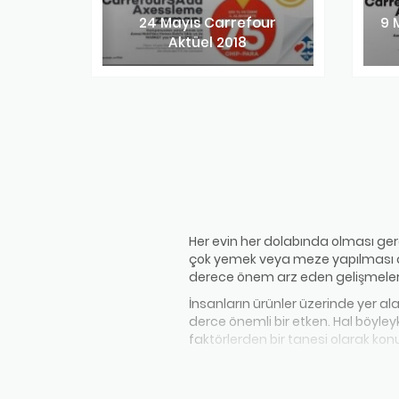
24 Mayıs Carrefour
9 
Aktüel 2018
Her evin her dolabında olması gerek
çok yemek veya meze yapılması d
derece önem arz eden gelişmeler 
İnsanların ürünler üzerinde yer al
derce önemli bir etken. Hal böyle
faktörlerden bir tanesi olarak ko
ürünler üzerinde yaptığı fiyat değ
halleri gözden kaçabilme noktasın