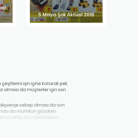
üel
5 Mayıs Şok Aktüel 2018
çeşitlerini işin içine katarak pek
olması da müşteriler için son
 alışverişe sebep olması da son
yaslaması da mümkün gözüken
rına sahip olan işletmelerin
man zaman bazı ürünlerin indirimli