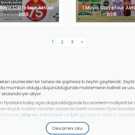
Mayıs Carrefour Aktüel
1 Mayıs Carrefour Akt
2018
2018
1
2
3
»
en ürünlerden bir tanesi de şüphesiz ki zeytin çeşitleridir. Zeytin 
a mümkün olduğu düşünüldüğünde malzemenin kaliteli ve ucuz 
arasında yer alıyor.
an fiyatlara bakış açısı düşünüldüğünde bu ürünlerin maliyetli bir
yken büyük market zincirleri arasında belirli ürünlerin fiyat kı
numlanıyor.
Migros
,
Carrefour
ve
Şok
gibi büyük market olanakla
işiklikleri müşterilere anlık ya da haftalık olarak duyurulsa da za
a geliyor.
Devamını oku