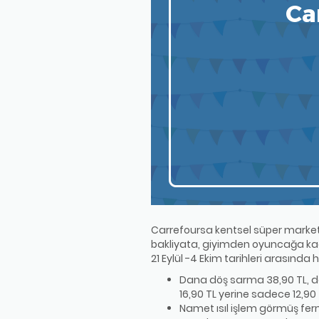
Carrefoursa kentsel süper marketle
bakliyata, giyimden oyuncağa kada
21 Eylül -4 Ekim tarihleri arasında
Dana döş sarma 38,90 TL, dan
16,90 TL yerine sadece 12,90 T
Namet ısıl işlem görmüş fer