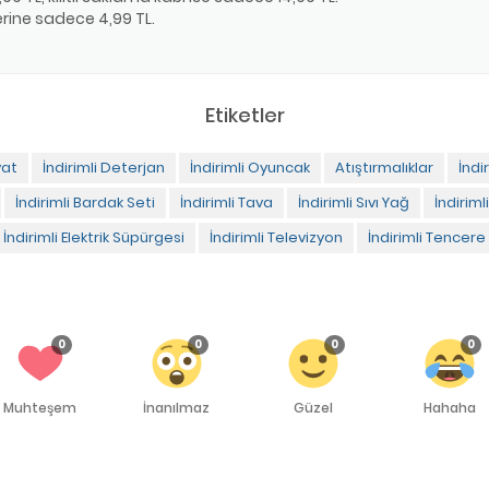
erine sadece 4,99 TL.
Etiketler
yat
İndirimli Deterjan
İndirimli Oyuncak
Atıştırmalıklar
İndi
İndirimli Bardak Seti
İndirimli Tava
İndirimli Sıvı Yağ
İndiriml
İndirimli Elektrik Süpürgesi
İndirimli Televizyon
İndirimli Tencere
0
0
0
0
Muhteşem
İnanılmaz
Güzel
Hahaha