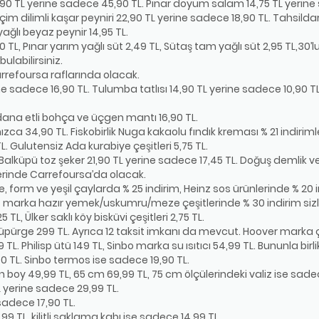
90 TL yerine sadece 45,90 TL. Pınar doyum salam 14,75 TL yerine 
 İçim dilimli kaşar peyniri 22,90 TL yerine sadece 18,90 TL. Tahsild
ağlı beyaz peynir 14,95 TL.
 TL, Pınar yarım yağlı süt 2,49 TL, Sütaş tam yağlı süt 2,95 TL,30’lu
ulabilirsiniz.
arrefoursa raflarında olacak.
ne sadece 16,90 TL. Tulumba tatlısı 14,90 TL yerine sadece 10,90 TL. 
dana etli bohça ve üçgen mantı 16,90 TL.
nızca 34,90 TL. Fiskobirlik Nuga kakaolu fındık kreması % 21 indiriml
. Gulutensiz Ada kurabiye çeşitleri 5,75 TL.
, Balküpü toz şeker 21,90 TL yerine sadece 17,45 TL. Doğuş demlik 
hlerinde Carrefoursa’da olacak.
form ve yeşil çaylarda % 25 indirim, Heinz sos ürünlerinde % 20 
at marka hazır yemek/uskumru/meze çeşitlerinde % 30 indirim sizl
 TL, Ülker saklı köy bisküvi çeşitleri 2,75 TL.
 süpürge 299 TL. Ayrıca 12 taksit imkanı da mevcut. Hoover marka 
TL. Philisp ütü 149 TL, Sinbo marka su ısıtıcı 54,99 TL. Bununla bi
90 TL. Sinbo termos ise sadece 19,90 TL.
 boy 49,99 TL, 65 cm 69,99 TL, 75 cm ölçülerindeki valiz ise sad
L yerine sadece 29,99 TL.
sadece 17,90 TL.
 TL, kilitli saklama kabı ise sadece 14,99 TL.