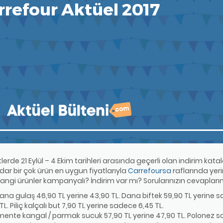
rde 21 Eylül – 4 Ekim tarihleri arasında geçerli olan indirim kat
r bir çok ürün en uygun fiyatlarıyla
Carrefoursa
raflarında yer
 hangi ürünler kampanyalı? İndirim var mı? Sorularınızın cevapların
a gulaş 46,90 TL yerine 43,90 TL. Dana biftek 59,90 TL yerine sa
L. Piliç kalçalı but 7,90 TL yerine sadece 6,45 TL.
mente kangal / parmak sucuk 57,90 TL yerine 47,90 TL. Polonez s