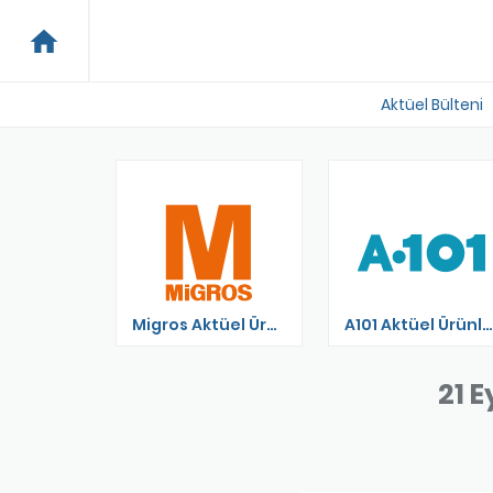
home
Aktüel Bülteni
ktüel
Migros Aktüel Ürünler Kataloğu
A101 Aktüel Ürünler
21 E