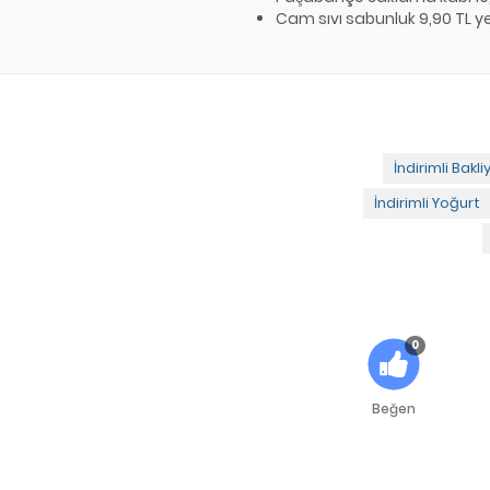
Cam sıvı sabunluk 9,90 TL y
İndirimli Bakli
İndirimli Yoğurt
0
Beğen