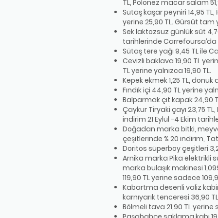
TL, Polonez macar salam 51,
Sütaş kaşar peyniri 14,95 TL,
yerine 25,90 TL. Gürsüt tam y
Sek laktozsuz günlük süt 4,70
tarihlerinde Carrefoursa’da b
Sütaş tere yağı 9,45 TL ile C
Cevizli baklava 19,90 TL yeri
TL yerine yalnızca 19,90 TL.
Kepek ekmek 1,25 TL, donuk 
Fındık içi 44,90 TL yerine yal
Balparmak çıt kapak 24,90 TL
Çaykur Tiryaki çayı 23,75 TL
indirim 21 Eylül -4 Ekim tari
Doğadan marka bitki, meyve, 
çeşitlerinde % 20 indirim, T
Doritos süperboy çeşitleri 3,25
Arnika marka Pika elektrikli
marka bulaşık makinesi 1,099 
119,90 TL yerine sadece 109,
Kabartma desenli valiz kabin
karnıyarık tenceresi 36,90 T
Bölmeli tava 21,90 TL yerine 
Paşabahçe saklama kabı 19,99