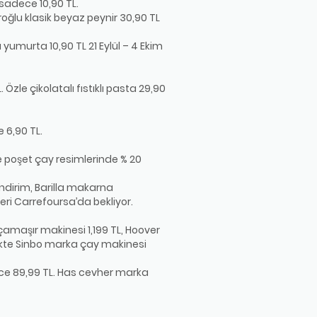
sadece 10,90 TL.
aroğlu klasik beyaz peynir 30,90 TL
 yumurta 10,90 TL 21 Eylül – 4 Ekim
Özle çikolatalı fıstıklı pasta 29,90
e 6,90 TL.
ve poşet çay resimlerinde % 20
indirim, Barilla makarna
eri Carrefoursa’da bekliyor.
çamaşır makinesi 1,199 TL, Hoover
rlikte Sinbo marka çay makinesi
ece 89,99 TL. Has cevher marka