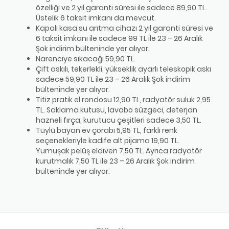
özelliği ve 2 yıl garanti süresi ile sadece 89,90 TL.
Üstelik 6 taksit imkanı da mevcut.
Kapalı kasa su arıtma cihazı 2 yıl garanti süresi ve
6 taksit imkanı ile sadece 99 TL ile 23 – 26 Aralık
Şok indirim bülteninde yer alıyor.
Narenciye sıkacağı 59,90 TL.
Çift askılı, tekerlekli, yükseklik ayarlı teleskopik askı
sadece 59,90 TL ile 23 – 26 Aralık Şok indirim
bülteninde yer alıyor.
Titiz pratik el rondosu 12,90 TL, radyatör suluk 2,95
TL. Saklama kutusu, lavabo süzgeci, deterjan
hazneli fırça, kurutucu çeşitleri sadece 3,50 TL.
Tüylü bayan ev çorabı 5,95 TL, farklı renk
seçenekleriyle kadife alt pijama 19,90 TL.
Yumuşak pelüş eldiven 7,50 TL. Ayrıca radyatör
kurutmalık 7,50 TL ile 23 – 26 Aralık Şok indirim
bülteninde yer alıyor.