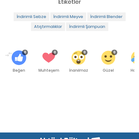
Etiketler
İndirimli Sebze
İndirimli Meyve
İndirimli Blender
Atıştırmalıklar
İndirimli Şampuan
0
0
0
0
Beğen
Muhteşem
İnanılmaz
Güzel
Hah