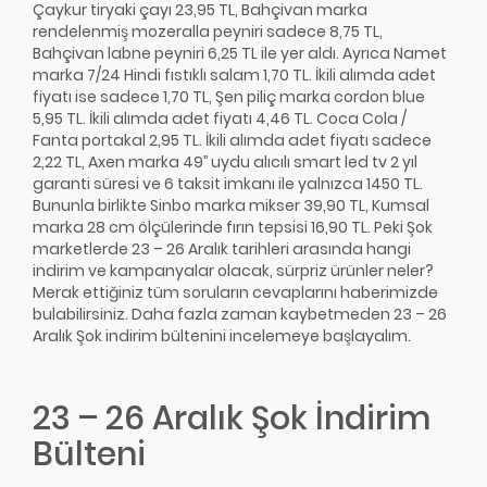
Çaykur tiryaki çayı 23,95 TL, Bahçivan marka
rendelenmiş mozeralla peyniri sadece 8,75 TL,
Bahçivan labne peyniri 6,25 TL ile yer aldı. Ayrıca Namet
marka 7/24 Hindi fıstıklı salam 1,70 TL. İkili alımda adet
fiyatı ise sadece 1,70 TL, Şen piliç marka cordon blue
5,95 TL. İkili alımda adet fiyatı 4,46 TL. Coca Cola /
Fanta portakal 2,95 TL. İkili alımda adet fiyatı sadece
2,22 TL, Axen marka 49’’ uydu alıcılı smart led tv 2 yıl
garanti süresi ve 6 taksit imkanı ile yalnızca 1450 TL.
Bununla birlikte Sinbo marka mikser 39,90 TL, Kumsal
marka 28 cm ölçülerinde fırın tepsisi 16,90 TL. Peki Şok
marketlerde 23 – 26 Aralık tarihleri arasında hangi
indirim ve kampanyalar olacak, sürpriz ürünler neler?
Merak ettiğiniz tüm soruların cevaplarını haberimizde
bulabilirsiniz. Daha fazla zaman kaybetmeden 23 – 26
Aralık Şok indirim bültenini incelemeye başlayalım.
23 – 26 Aralık Şok İndirim
Bülteni