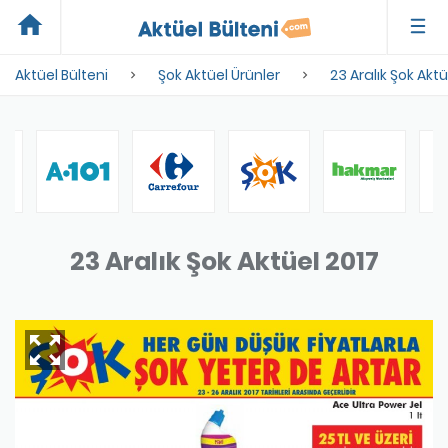
home
Aktüel Bülteni
Şok Aktüel Ürünler
23 Aralık Şok Aktü
23 Aralık Şok Aktüel 2017